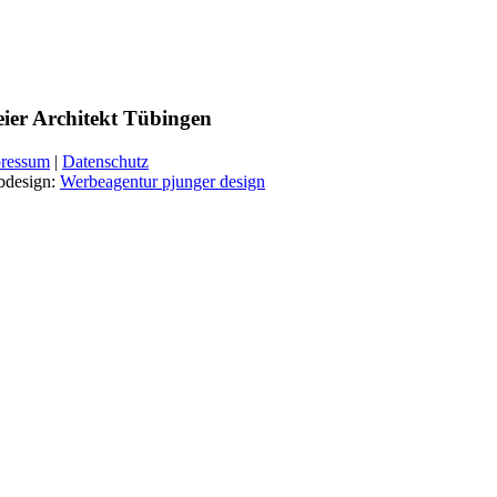
eier Architekt Tübingen
ressum
|
Datenschutz
design:
Werbeagentur pjunger design