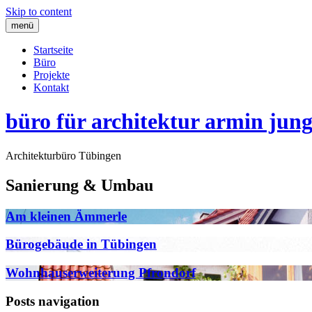
Skip to content
menü
Startseite
Büro
Projekte
Kontakt
büro für architektur armin jun
Architekturbüro Tübingen
Sanierung & Umbau
Am kleinen Ämmerle
Bürogebäude in Tübingen
Wohnhauserweiterung Pfrondorf
Posts navigation