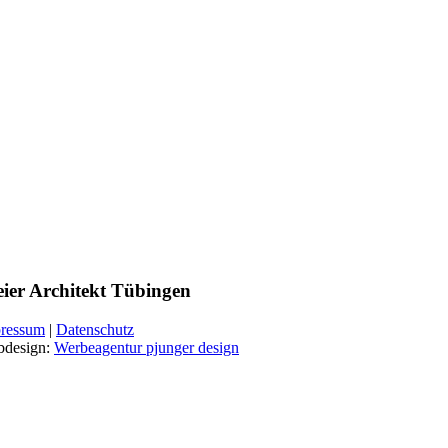
eier Architekt Tübingen
ressum
|
Datenschutz
design:
Werbeagentur pjunger design