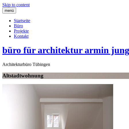
Skip to content
menü
Startseite
Büro
Projekte
Kontakt
büro für architektur armin jun
Architekturbüro Tübingen
Altstadtwohnung